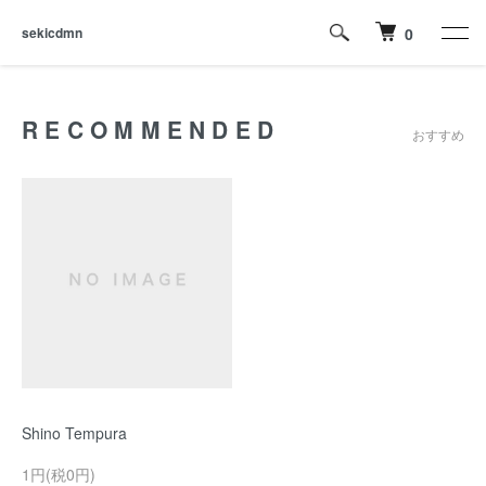
sekicdmn
0
RECOMMENDED
おすすめ
Shino Tempura
1円(税0円)